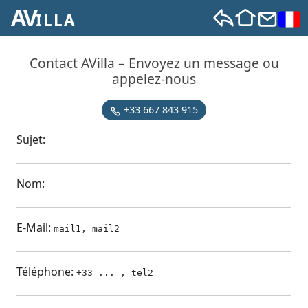
AV
X
ILLA
Contact AVilla – Envoyez un message ou
appelez-nous
+33 667 843 915
Sujet:
Nom:
E-Mail:
mail1, mail2
Téléphone:
+33 ... , tel2