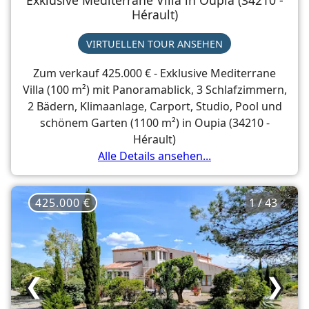
Exklusive Mediterrane Villa in Oupia (34210 -
Hérault)
VIRTUELLEN TOUR ANSEHEN
Zum verkauf 425.000 € - Exklusive Mediterrane
Villa (100 m²) mit Panoramablick, 3 Schlafzimmern,
2 Bädern, Klimaanlage, Carport, Studio, Pool und
schönem Garten (1100 m²) in Oupia (34210 -
Hérault)
Alle Details ansehen...
425.000 €
1 / 43
❮
❯