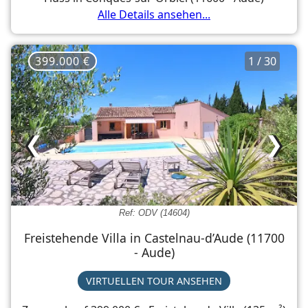
Alle Details ansehen...
399.000 €
1 / 30
❮
❯
Ref: ODV (14604)
Freistehende Villa in Castelnau-d’Aude (11700
- Aude)
VIRTUELLEN TOUR ANSEHEN