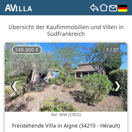
AV
ILLA
Übersicht der Kaufimmobilien und Villen in
Südfrankreich
249.000 €
1 / 37
❮
❯
Ref: NHA (13931)
Freistehende Villa in Aigne (34210 - Hérault)