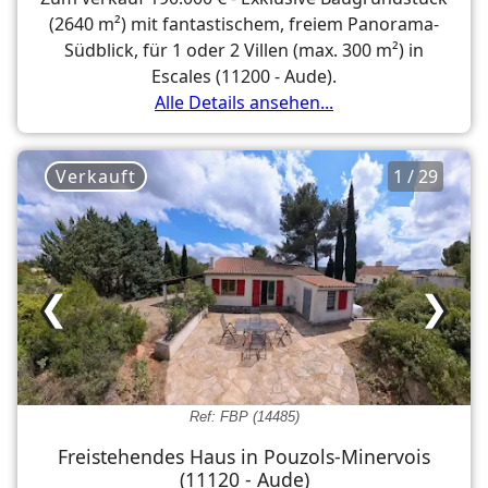
(2640 m²) mit fantastischem, freiem Panorama-
Südblick, für 1 oder 2 Villen (max. 300 m²) in
Escales (11200 - Aude).
Alle Details ansehen...
Verkauft
1 / 29
❮
❯
Ref: FBP (14485)
Freistehendes Haus in Pouzols-Minervois
(11120 - Aude)