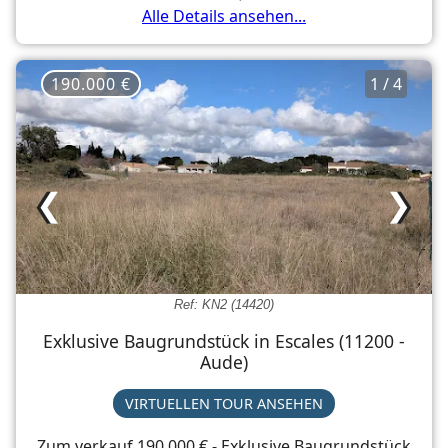
Alle Details ansehen...
190.000 €
1 / 4
❮
❯
Ref: KN2 (14420)
Exklusive Baugrundstück in Escales (11200 -
Aude)
VIRTUELLEN TOUR ANSEHEN
Zum verkauf 190.000 € - Exklusive Baugrundstück