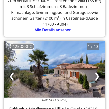
Zum verkauf 399.000 € - Freistehende Villa (135 m²)
mit 3 Schlafzimmern, 3 Badezimmern,
Klimaanlage, Swimmingpool und Garage sowie
schönem Garten (2100 m²) in Castelnau-d’Aude
(11700 - Aude)
Alle Details ansehen...
425.000 €
1 / 40
❮
❯
Ref: SDO (13257)