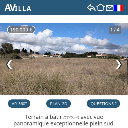
AV
ILLA
190 000 €
1 / 4
❮
❯
VR-360°
PLAN-2D
QUESTIONS ?
Terrain à bâtir
avec vue
(2640 m²)
panoramique exceptionnelle plein sud,