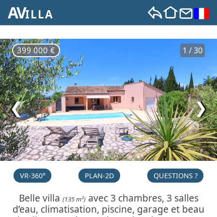
AV
ILLA
399 000 €
1 / 30
❮
❯
VR-360°
PLAN-2D
QUESTIONS ?
Belle villa
avec 3 chambres, 3 salles
(135 m²)
d’eau, climatisation, piscine, garage et beau