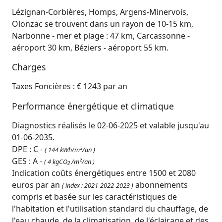
Lézignan-Corbières, Homps, Argens-Minervois,
Olonzac se trouvent dans un rayon de 10-15 km,
Narbonne - mer et plage : 47 km, Carcassonne -
aéroport 30 km, Béziers - aéroport 55 km.
Charges
Taxes Foncières : € 1243 par an
Performance énergétique et climatique
Diagnostics réalisés le 02-06-2025 et valable jusqu'au
01-06-2035.
DPE : C -
( 144 kWh/m²/an )
GES : A -
( 4 kgCO
/m²/an )
2
Indication coûts énergétiques entre 1500 et 2080
euros par an
abonnements
( index : 2021-2022-2023 )
compris et basée sur les caractéristiques de
l'habitation et l'utilisation standard du chauffage, de
l'eau chaude, de la climatisation, de l'éclairage et des