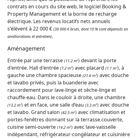
contrats en cours du site web, le logiciel Booking &
Property Management et la borne de recharge
électrique. Les revenus locatifs nets annuels
s'élèvent à 22 000 €
(30 000 € bruts, dont 10 % sont dépensés en
.
améliorations et entretien)
Aménagement
Entrée par une terrasse
devant la porte
(11.2 m²)
d'entrée. Hall d'entrée
avec placard
, à
(7.2 m²)
(1.1 m²)
gauche une chambre spacieuse
avec douche
(21.6 m²)
et lavabo privés, puis la buanderie avec
raccordement pour lave-linge et sèche-linge et
chauffe-eau. Dans le couloir à droite, une chambre
et en face, une salle d’eau
avec douche
(13.2 m²)
(3.3 m²)
et lavabo. Grand salon
avec climatisation et
(42.5 m²)
portes-fenêtres donnant sur la terrasse couverte,
cuisine semi-ouverte
avec lave-vaisselle
(14.2 m²)
indépendant, réfrigérateur-congélateur et cuisinière