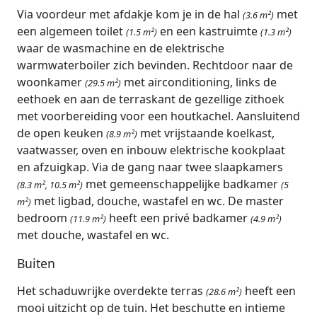
Via voordeur met afdakje kom je in de hal
met
(3.6 m²)
een algemeen toilet
en een kastruimte
(1.5 m²)
(1.3 m²)
waar de wasmachine en de elektrische
warmwaterboiler zich bevinden. Rechtdoor naar de
woonkamer
met airconditioning, links de
(29.5 m²)
eethoek en aan de terraskant de gezellige zithoek
met voorbereiding voor een houtkachel. Aansluitend
de open keuken
met vrijstaande koelkast,
(8.9 m²)
vaatwasser, oven en inbouw elektrische kookplaat
en afzuigkap. Via de gang naar twee slaapkamers
met gemeenschappelijke badkamer
(8.3 m², 10.5 m²)
(5
met ligbad, douche, wastafel en wc. De master
m²)
bedroom
heeft een privé badkamer
(11.9 m²)
(4.9 m²)
met douche, wastafel en wc.
Buiten
Het schaduwrijke overdekte terras
heeft een
(28.6 m²)
mooi uitzicht op de tuin. Het beschutte en intieme