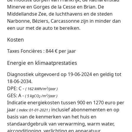
Minerve en Gorges de la Cesse en Brian. De
Middellandse Zee, de luchthavens en de steden
Narbonne, Béziers, Carcassonne zijn in minder dan
een uur met de auto te bereiken.
Kosten
Taxes Foncières : 844 € per jaar
Energie en klimaatprestaties
Diagnostiek uitgevoerd op 19-06-2024 en geldig tot
18-06-2034.
DPE: C -
( 162 kWh/m²/jaar )
GES: A -
( 5 kgCO
/m²/jaar )
2
Indicatie energiekosten tussen 900 en 1270 euro per
jaar
inclusief abonnementen en op
( index: 01-01-2021 )
basis van de kenmerken van het huis en
standaardgebruik van verwarming, warm water,
airconditioning, verlichting en apparatuur.