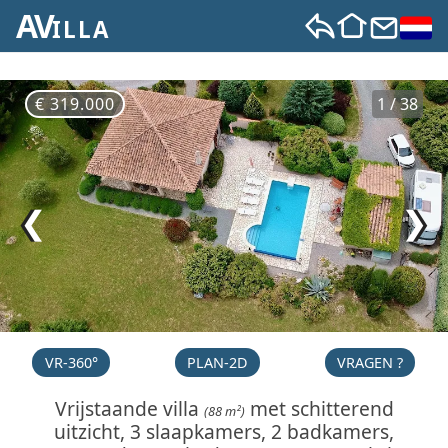
AV
ILLA
€ 319.000
1 / 38
❮
❯
VR-360°
PLAN-2D
VRAGEN ?
Vrijstaande villa
met schitterend
(88 m²)
uitzicht, 3 slaapkamers, 2 badkamers,