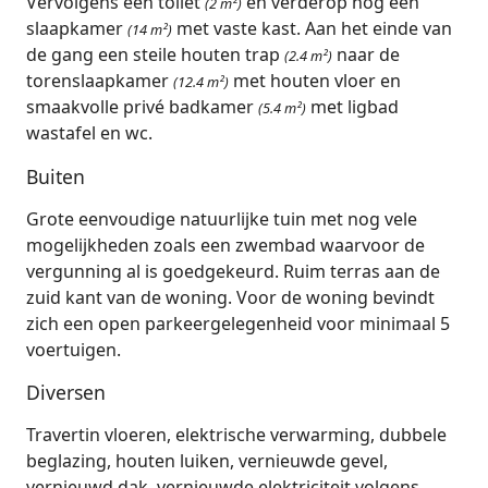
Vervolgens een toilet
en verderop nog een
(2 m²)
slaapkamer
met vaste kast. Aan het einde van
(14 m²)
de gang een steile houten trap
naar de
(2.4 m²)
torenslaapkamer
met houten vloer en
(12.4 m²)
smaakvolle privé badkamer
met ligbad
(5.4 m²)
wastafel en wc.
Buiten
Grote eenvoudige natuurlijke tuin met nog vele
mogelijkheden zoals een zwembad waarvoor de
vergunning al is goedgekeurd. Ruim terras aan de
zuid kant van de woning. Voor de woning bevindt
zich een open parkeergelegenheid voor minimaal 5
voertuigen.
Diversen
Travertin vloeren, elektrische verwarming, dubbele
beglazing, houten luiken, vernieuwde gevel,
vernieuwd dak, vernieuwde elektriciteit volgens