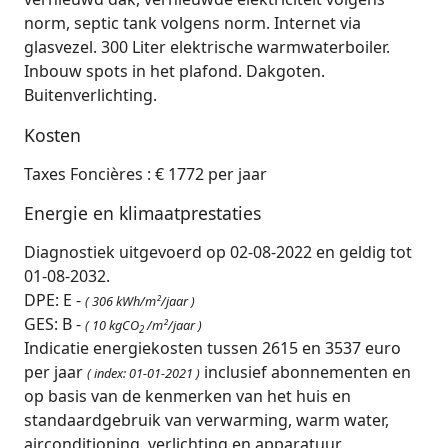
norm, septic tank volgens norm. Internet via
glasvezel. 300 Liter elektrische warmwaterboiler.
Inbouw spots in het plafond. Dakgoten.
Buitenverlichting.
Kosten
Taxes Foncières : € 1772 per jaar
Energie en klimaatprestaties
Diagnostiek uitgevoerd op 02-08-2022 en geldig tot
01-08-2032.
DPE: E -
( 306 kWh/m²/jaar )
GES: B -
( 10 kgCO
/m²/jaar )
2
Indicatie energiekosten tussen 2615 en 3537 euro
per jaar
inclusief abonnementen en
( index: 01-01-2021 )
op basis van de kenmerken van het huis en
standaardgebruik van verwarming, warm water,
airconditioning, verlichting en apparatuur.