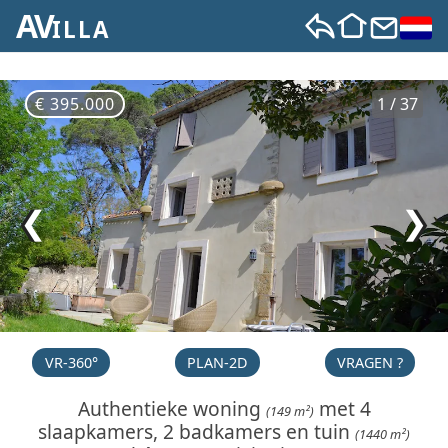
AV
ILLA
€ 395.000
1 / 37
❮
❯
VR-360°
PLAN-2D
VRAGEN ?
Authentieke woning
met 4
(149 m²)
slaapkamers, 2 badkamers en tuin
(1440 m²)