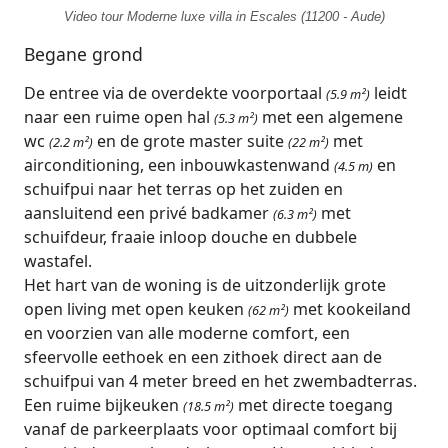
Video tour Moderne luxe villa in Escales (11200 - Aude)
Begane grond
De entree via de overdekte voorportaal
leidt
(5.9 m²)
naar een ruime open hal
met een algemene
(5.3 m²)
wc
en de grote master suite
met
(2.2 m²)
(22 m²)
airconditioning, een inbouwkastenwand
en
(4.5 m)
schuifpui naar het terras op het zuiden en
aansluitend een privé badkamer
met
(6.3 m²)
schuifdeur, fraaie inloop douche en dubbele
wastafel.
Het hart van de woning is de uitzonderlijk grote
open living met open keuken
met kookeiland
(62 m²)
en voorzien van alle moderne comfort, een
sfeervolle eethoek en een zithoek direct aan de
schuifpui van 4 meter breed en het zwembadterras.
Een ruime bijkeuken
met directe toegang
(18.5 m²)
vanaf de parkeerplaats voor optimaal comfort bij