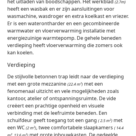
het uitladen van boodschappen. Het werkblad
(2.7m)
heeft een wasbak en er zijn aansluitingen voor
wasmachine, wasdroger en extra koelkast en vriezer.
Er is een waterontharder en een gecombineerde
warmwater en vloerverwarming installatie met
energiezuinige warmtepomp. De gehele beneden
verdieping heeft vloerverwarming die zomers ook
kan koelen.
Verdieping
De stijlvolle betonnen trap leidt naar de verdieping
met een grote mezzanine
met een
(22.4 m²)
fenomenaal uitzicht en vele mogelijkheden zoals
kantoor, atelier of ontspanningsruimte. De vide
creëert een prachtige openheid en visuele
verbinding met de leefruimte beneden. Een
schuifdeur geeft toegang tot een gang
met
( 2.5 m²)
een WC
, twee comfortabele slaapkamers
(2 m²)
( 14.4
met grote inbouwkasten. De gedeelde
m², 13.6 m²)