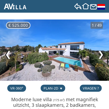
AV
ILLA
€ 525.000
1 / 49
❮
❯
VR-360°
PLAN-2D
VRAGEN ?
Moderne luxe villa
met magnifiek
(175 m²)
uitzicht, 3 slaapkamers, 2 badkamers,