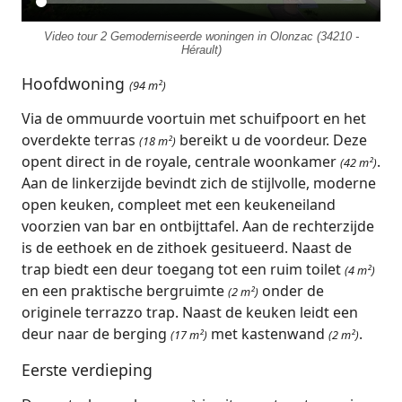
Video tour 2 Gemoderniseerde woningen in Olonzac (34210 -
Hérault)
Hoofdwoning
(94 m²)
Via de ommuurde voortuin met schuifpoort en het
overdekte terras
bereikt u de voordeur. Deze
(18 m²)
opent direct in de royale, centrale woonkamer
.
(42 m²)
Aan de linkerzijde bevindt zich de stijlvolle, moderne
open keuken, compleet met een keukeneiland
voorzien van bar en ontbijttafel. Aan de rechterzijde
is de eethoek en de zithoek gesitueerd. Naast de
trap biedt een deur toegang tot een ruim toilet
(4 m²)
en een praktische bergruimte
onder de
(2 m²)
originele terrazzo trap. Naast de keuken leidt een
deur naar de berging
met kastenwand
.
(17 m²)
(2 m²)
Eerste verdieping