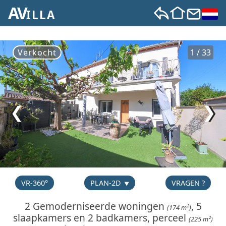
AV
ILLA
Verkocht
1 / 33
❮
❯
VR-360°
PLAN-2D
VRAGEN ?
2 Gemoderniseerde woningen
, 5
(174 m²)
slaapkamers en 2 badkamers, perceel
(225 m²)