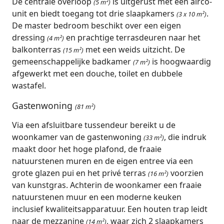
De centrale overloop
is uitgerust met een airco-
(5 m²)
unit en biedt toegang tot drie slaapkamers
.
(3 x 10 m²)
De master bedroom beschikt over een eigen
dressing
en prachtige terrasdeuren naar het
(4 m²)
balkonterras
met een weids uitzicht. De
(15 m²)
gemeenschappelijke badkamer
is hoogwaardig
(7 m²)
afgewerkt met een douche, toilet en dubbele
wastafel.
Gastenwoning
(81 m²)
Via een afsluitbare tussendeur bereikt u de
woonkamer van de gastenwoning
, die indruk
(33 m²)
maakt door het hoge plafond, de fraaie
natuurstenen muren en de eigen entree via een
grote glazen pui en het privé terras
voorzien
(16 m²)
van kunstgras. Achterin de woonkamer een fraaie
natuurstenen muur en een moderne keuken
inclusief kwaliteitsapparatuur. Een houten trap leidt
naar de mezzanine
, waar zich 2 slaapkamers
(14 m²)